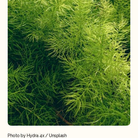
Photo by 
Hydra 4x
 / 
Unsplash