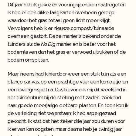
Dit jaar heb ik gekozen voor ingrijpender maatregelen:
ik heb er een dikke laag karton overheen gelegd,
waardoor het gras totaal geen licht meer krijgt.
Vervolgens heb ik er nieuwe compost/tuinaarde
overheen gestort. Deze manier is bekend onder de
tuinders als de
No Dig
manier en is beter voor het
bodemleven dan het gras er verwoed uitrukken of de
bodem omspitten.
Maar ineens had ik hierdoor weer een stuk tuin als een
blanco canvas, op een prachtige vlier een kornoelje en
een dwergmispel na. Dus bevond ik mij dit weekend in
het tuincentrum bij de stelling met zaden, zoekend
naar goede meerjarige eetbare planten. En toen kon ik
de verleiding niet weerstaan: ik heb aspergezaad
gekocht. Ik wist dat het zeker drie jaar zou duren voor
ik er van kan oogsten, maar daarna heb je twintig jaar