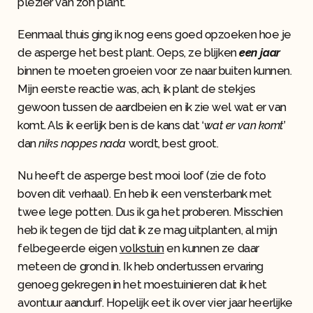
plezier van zo’n plant.
Eenmaal thuis ging ik nog eens goed opzoeken hoe je
de asperge het best plant. Oeps, ze blijken
een jaar
binnen te moeten groeien voor ze naar buiten kunnen.
Mijn eerste reactie was, ach, ik plant de stekjes
gewoon tussen de aardbeien en ik zie wel wat er van
komt. Als ik eerlijk ben is de kans dat ‘
wat er van komt
’
dan
niks noppes nada
wordt, best groot.
Nu heeft de asperge best mooi loof (zie de foto
boven dit verhaal). En heb ik een vensterbank met
twee lege potten. Dus ik ga het proberen. Misschien
heb ik tegen de tijd dat ik ze mag uitplanten, al mijn
felbegeerde eigen
volkstuin
en kunnen ze daar
meteen de grond in. Ik heb ondertussen ervaring
genoeg gekregen in het moestuinieren dat ik het
avontuur aandurf. Hopelijk eet ik over vier jaar heerlijke