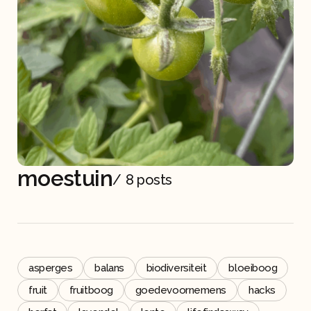
moestuin
/
8 posts
asperges
balans
biodiversiteit
bloeiboog
fruit
fruitboog
goedevoornemens
hacks