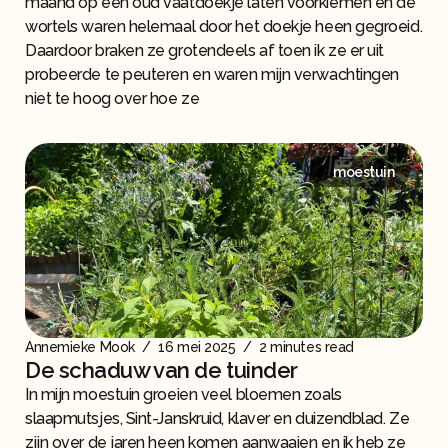
maand op een oud vaatdoekje laten voorkiemen en de
wortels waren helemaal door het doekje heen gegroeid.
Daardoor braken ze grotendeels af toen ik ze er uit
probeerde te peuteren en waren mijn verwachtingen
niet te hoog over hoe ze
moestuin
Annemieke Mook
/
16 mei 2025
/
2 minutes read
De schaduw van de tuinder
In mijn moestuin groeien veel bloemen zoals
slaapmutsjes, Sint-Janskruid, klaver en duizendblad. Ze
zijn over de jaren heen komen aanwaaien en ik heb ze