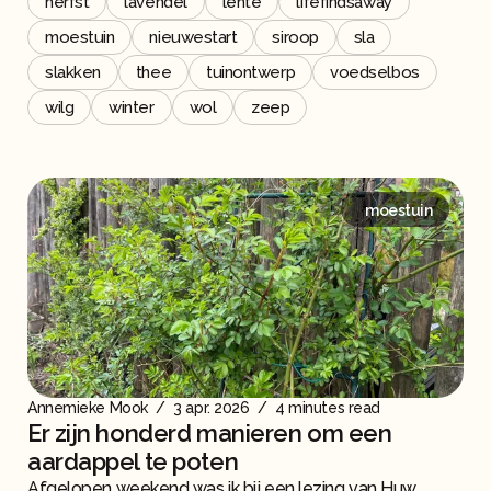
herfst
lavendel
lente
lifefindsaway
moestuin
nieuwestart
siroop
sla
slakken
thee
tuinontwerp
voedselbos
wilg
winter
wol
zeep
moestuin
Annemieke Mook
/
3 apr. 2026
/
4 minutes read
Er zijn honderd manieren om een
aardappel te poten
Afgelopen weekend was ik bij een lezing van Huw