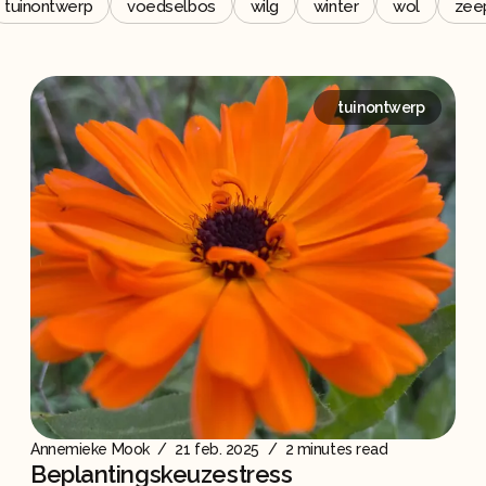
tuinontwerp
voedselbos
wilg
winter
wol
zee
tuinontwerp
Annemieke Mook
/
21 feb. 2025
/
2 minutes read
Beplantingskeuzestress