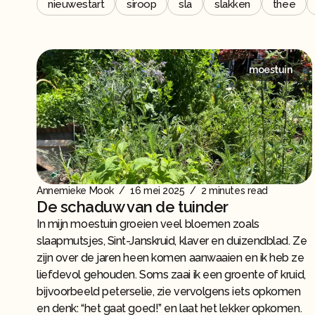
nieuwestart
siroop
sla
slakken
thee
moestuin
Annemieke Mook
/
16 mei 2025
/
2 minutes read
De schaduw van de tuinder
In mijn moestuin groeien veel bloemen zoals
slaapmutsjes, Sint-Janskruid, klaver en duizendblad. Ze
zijn over de jaren heen komen aanwaaien en ik heb ze
liefdevol gehouden. Soms zaai ik een groente of kruid,
bijvoorbeeld peterselie, zie vervolgens iets opkomen
en denk: “het gaat goed!” en laat het lekker opkomen.