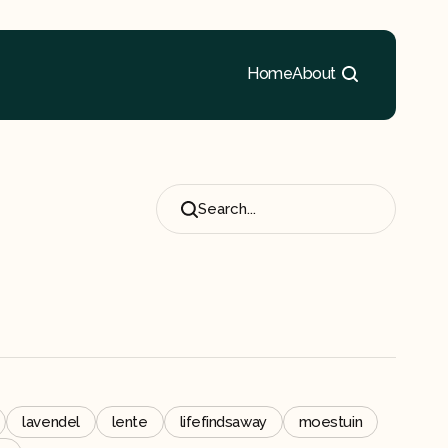
Home
About
Search...
lavendel
lente
lifefindsaway
moestuin