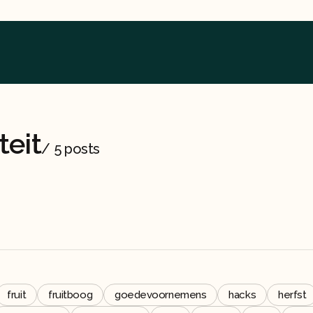
teit
/
5 posts
fruit
fruitboog
goedevoornemens
hacks
herfst