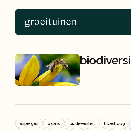
Home
About
biodiversi
asperges
balans
biodiversiteit
bloeiboog