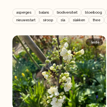
asperges
balans
biodiversiteit
bloeiboog
nieuwestart
siroop
sla
slakken
thee
lente