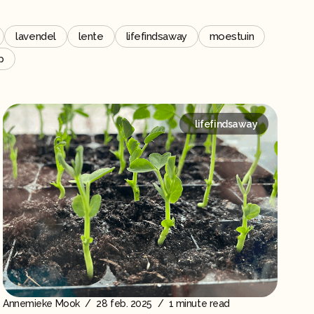
lavendel
lente
lifefindsaway
moestuin
p
lifefindsaway
Annemieke Mook
/
28 feb. 2025
/
1 minute read