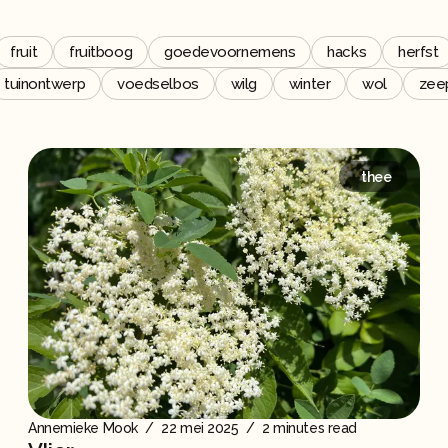
fruit
fruitboog
goedevoornemens
hacks
herfst
tuinontwerp
voedselbos
wilg
winter
wol
zee
thee
Annemieke Mook
/
22 mei 2025
/
2 minutes read