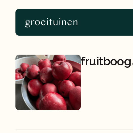
Home
About
fruitboog