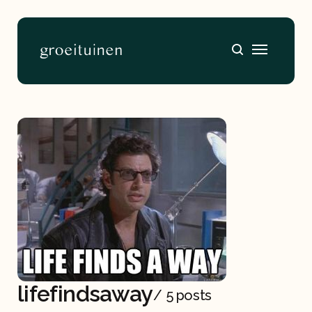
Home
About
lifefindsaway
/
5 posts