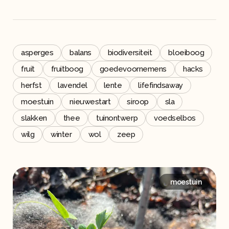
asperges
balans
biodiversiteit
bloeiboog
fruit
fruitboog
goedevoornemens
hacks
herfst
lavendel
lente
lifefindsaway
moestuin
nieuwestart
siroop
sla
slakken
thee
tuinontwerp
voedselbos
wilg
winter
wol
zeep
moestuin