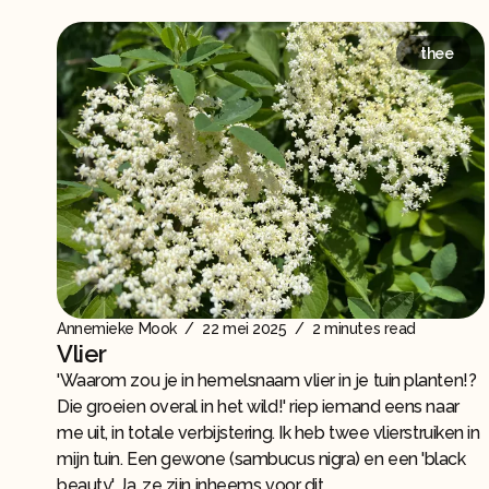
thee
Annemieke Mook
/
22 mei 2025
/
2 minutes read
Vlier
'Waarom zou je in hemelsnaam vlier in je tuin planten!?
Die groeien overal in het wild!' riep iemand eens naar
me uit, in totale verbijstering. Ik heb twee vlierstruiken in
mijn tuin. Een gewone (sambucus nigra) en een 'black
beauty'. Ja, ze zijn inheems voor dit