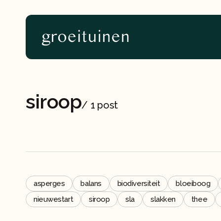
Home
About
siroop
/
1 post
asperges
balans
biodiversiteit
bloeiboog
nieuwestart
siroop
sla
slakken
thee