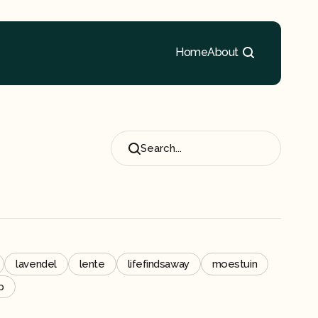
Home
About
Search...
lavendel
lente
lifefindsaway
moestuin
p