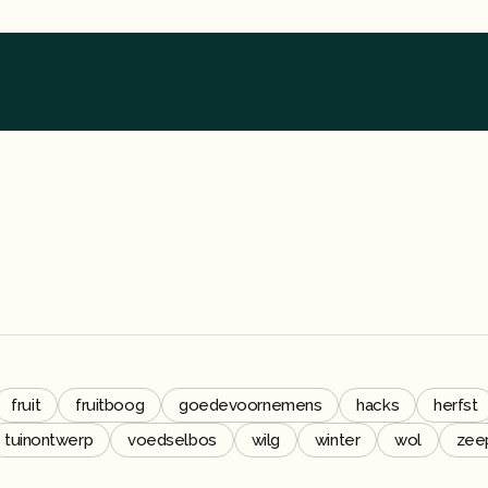
fruit
fruitboog
goedevoornemens
hacks
herfst
tuinontwerp
voedselbos
wilg
winter
wol
zee