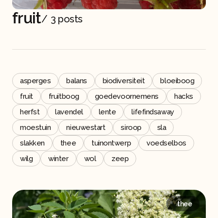
fruit
/
3 posts
asperges
balans
biodiversiteit
bloeiboog
fruit
fruitboog
goedevoornemens
hacks
herfst
lavendel
lente
lifefindsaway
moestuin
nieuwestart
siroop
sla
slakken
thee
tuinontwerp
voedselbos
wilg
winter
wol
zeep
thee