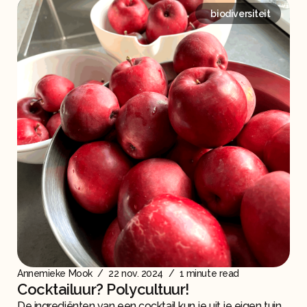
biodiversiteit
Annemieke Mook
/
22 nov. 2024
/
1 minute read
Cocktailuur? Polycultuur!
De ingrediënten van een cocktail kun je uit je eigen tuin