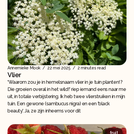
Annemieke Mook
/
22 mei 2025
/
2 minutes read
Vlier
'Waarom zou je in hemelsnaam vlier in je tuin planten!?
Die groeien overal in het wild!' riep iemand eens naar me
uit, in totale verbijstering. Ik heb twee vlierstruiken in mijn
tuin. Een gewone (sambucus nigra) en een 'black
beauty'. Ja, ze zijn inheems voor dit
fruit