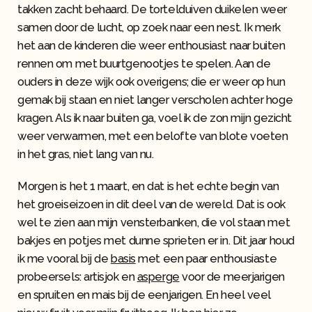
takken zacht behaard. De tortelduiven duikelen weer
samen door de lucht, op zoek naar een nest. Ik merk
het aan de kinderen die weer enthousiast naar buiten
rennen om met buurtgenootjes te spelen. Aan de
ouders in deze wijk ook overigens; die er weer op hun
gemak bij staan en niet langer verscholen achter hoge
kragen. Als ik naar buiten ga, voel ik de zon mijn gezicht
weer verwarmen, met een belofte van blote voeten
in het gras, niet lang van nu.
Morgen is het 1 maart, en dat is het echte begin van
het groeiseizoen in dit deel van de wereld. Dat is ook
wel te zien aan mijn vensterbanken, die vol staan met
bakjes en potjes met dunne sprieten er in. Dit jaar houd
ik me vooral bij de
basis
met een paar enthousiaste
probeersels: artisjok en
asperge
voor de meerjarigen
en spruiten en mais bij de eenjarigen. En heel veel